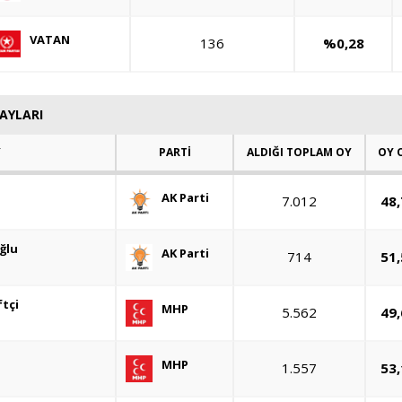
VATAN
136
%0,28
DAYLARI
Y
PARTİ
ALDIĞI TOPLAM OY
OY 
AK Parti
7.012
48
ğlu
AK Parti
714
51
ftçi
MHP
5.562
49
MHP
1.557
53