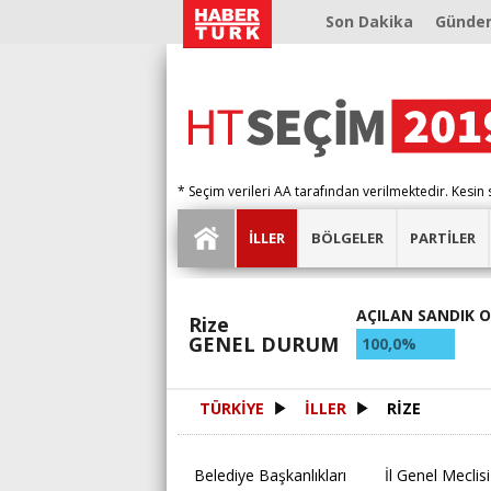
Son Dakika
Günde
* Seçim verileri AA tarafından verilmektedir. Kesin 
İLLER
BÖLGELER
PARTİLER
AÇILAN SANDIK 
Rize
GENEL DURUM
100,0%
TÜRKİYE
İLLER
RİZE
Belediye Başkanlıkları
İl Genel Meclisi