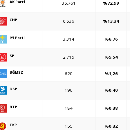
AK Parti
35.761
%72,99
CHP
6.536
%13,34
İYİ Parti
3.314
%6,76
SP
2.715
%5,54
BĞMSZ
620
%1,26
DSP
196
%0,40
BTP
184
%0,38
TKP
155
%0,32