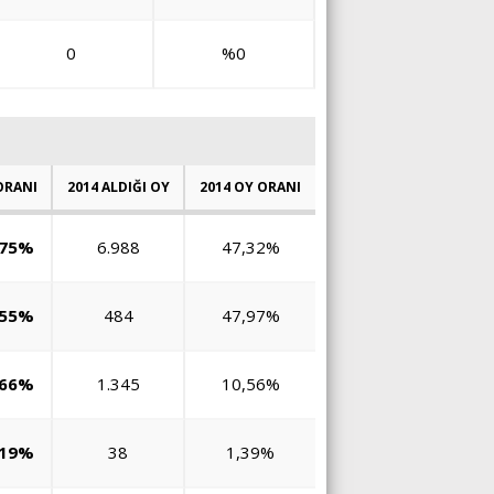
0
%0
ORANI
2014 ALDIĞI OY
2014 OY ORANI
,75%
6.988
47,32%
,55%
484
47,97%
,66%
1.345
10,56%
,19%
38
1,39%