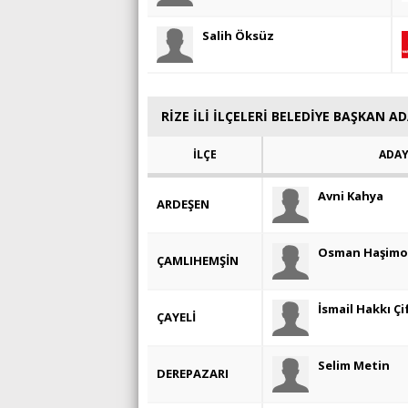
Salih Öksüz
RİZE İLİ İLÇELERİ BELEDİYE BAŞKAN A
İLÇE
ADA
Avni Kahya
ARDEŞEN
Osman Haşimo
ÇAMLIHEMŞİN
İsmail Hakkı Çi
ÇAYELİ
Selim Metin
DEREPAZARI