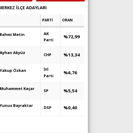
MERKEZ İLÇE ADAYLARI
PARTİ
ORAN
AK
Rahmi Metin
%72,99
Parti
Ayhan Akyüz
%13,34
CHP
İYİ
Yakup Özkan
%6,76
Parti
Muhammet Kaçar
%5,54
SP
Yunus Bayraktar
%0,40
DSP