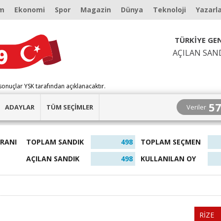
m
Ekonomi
Spor
Magazin
Dünya
Teknoloji
Yazarl
TÜRKİYE GEN
AÇILAN SAN
sonuçlar YSK tarafından açıklanacaktır.
5
Veriler
ADAYLAR
TÜM SEÇİMLER
ORANI
TOPLAM SANDIK
498
TOPLAM SEÇMEN
AÇILAN SANDIK
498
KULLANILAN OY
RİZE