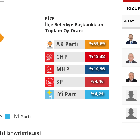
RİZE 
RİZE
ADAY
İlçe Belediye Başkanlıkları
Toplam Oy Oranı
AK Parti
%59,69
CHP
%18,38
MHP
%10,96
SP
%4,46
İYİ Parti
%4,29
P
İYİ Parti
İSİ İSTATİSTİKLERİ