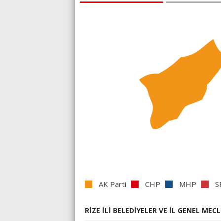
AK Parti
CHP
MHP
S
RİZE İLİ BELEDİYELER VE İL GENEL MECL