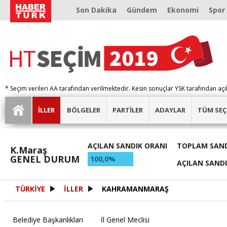
Son Dakika
Gündem
Ekonomi
Spor
* Seçim verileri AA tarafından verilmektedir. Kesin sonuçlar YSK tarafından açı
İLLER
BÖLGELER
PARTİLER
ADAYLAR
TÜM SEÇ
AÇILAN SANDIK ORANI
TOPLAM SAND
K.Maraş
GENEL DURUM
100,0%
AÇILAN SAND
TÜRKİYE
İLLER
KAHRAMANMARAŞ
Belediye Başkanlıkları
İl Genel Meclisi