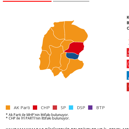
B
O
AK Parti
CHP
SP
DSP
BTP
* Ak Parti
ile
MHP'nin
İttifakı bulunuyor.
* CHP
ile
İYİ PARTİ'nin
İttifakı bulunuyor.