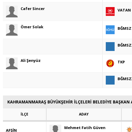
Cafer Sincer
VATAN
Ömer Solak
BĞMSZ
BĞMSZ
Ali Şenyüz
TKP
BĞMSZ
KAHRAMANMARAŞ BÜYÜKŞEHİR İLÇELERİ BELEDİYE BAŞKAN 
İLÇE
ADAY
Mehmet Fatih Güven
AFŞİN