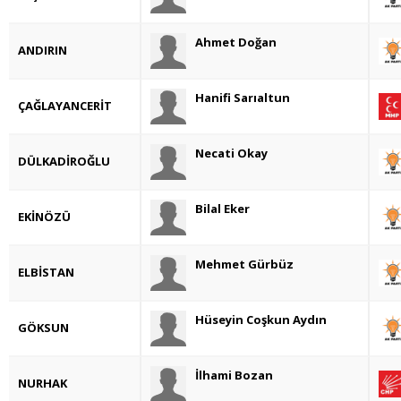
Ahmet Doğan
ANDIRIN
Hanifi Sarıaltun
ÇAĞLAYANCERİT
Necati Okay
DÜLKADİROĞLU
Bilal Eker
EKİNÖZÜ
Mehmet Gürbüz
ELBİSTAN
Hüseyin Coşkun Aydın
GÖKSUN
İlhami Bozan
NURHAK