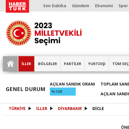
Son Dakika
Gündem
Ekonomi
Spor
İLLER
BÖLGELER
PARTİLER
YURTDIŞI
TÜM SEÇ
AÇILAN SANDIK ORANI
TOPLAM SAND
GENEL DURUM
%100
AÇILAN SAND
TÜRKİYE
İLLER
DİYARBAKIR
DİCLE
ÖNE