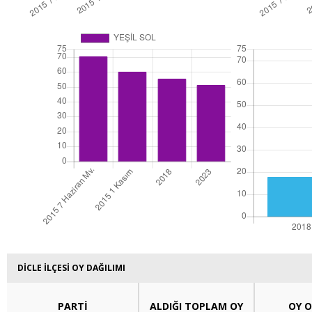
DİCLE İLÇESİ OY DAĞILIMI
PARTİ
ALDIĞI TOPLAM OY
OY O