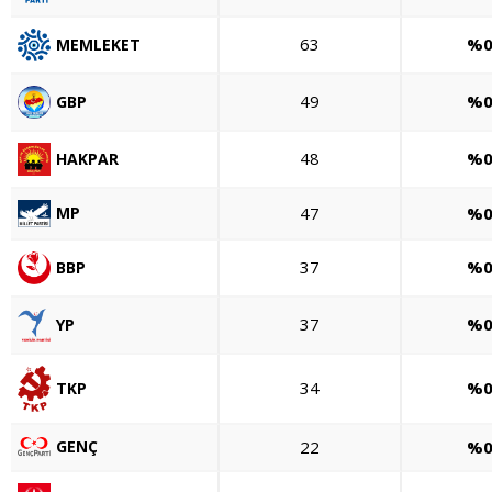
63
%0
MEMLEKET
49
%0
GBP
48
%0
HAKPAR
47
%0
MP
37
%0
BBP
37
%0
YP
34
%0
TKP
GENÇ
22
%0