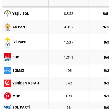
8.358
%51
YEŞİL SOL
4.312
%26
AK Parti
1.537
%9
İYİ Parti
1.011
%6
CHP
403
%2
BĞMSZ
342
%2
YENİDEN REFAH
199
%1
MHP
98
%0
SOL PARTİ