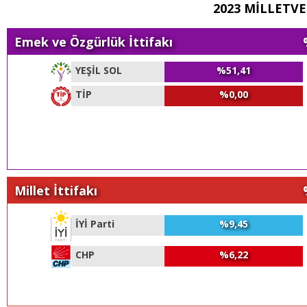
2023 MİLLETVE
Emek ve Özgürlük İttifakı
YEŞİL SOL
%51,41
TİP
%0,00
Millet İttifakı
İYİ Parti
%9,45
CHP
%6,22