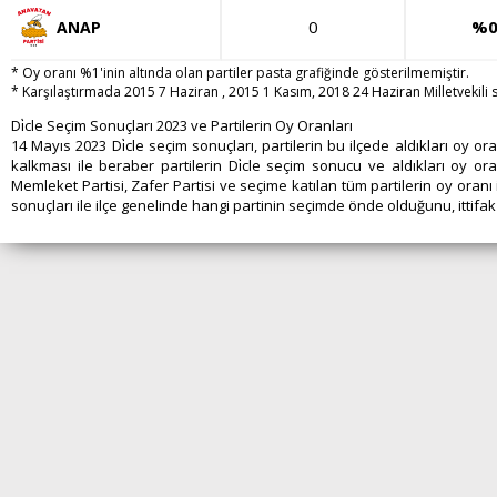
0
%0
ANAP
* Oy oranı %1'inin altında olan partiler pasta grafiğinde gösterilmemiştir.
* Karşılaştırmada 2015 7 Haziran , 2015 1 Kasım, 2018 24 Haziran Milletvekili se
Di̇cle Seçim Sonuçları 2023 ve Partilerin Oy Oranları
14 Mayıs 2023 Di̇cle seçim sonuçları, partilerin bu ilçede aldıkları oy 
kalkması ile beraber partilerin Di̇cle seçim sonucu ve aldıkları oy oran
Memleket Partisi, Zafer Partisi ve seçime katılan tüm partilerin oy oranı i
sonuçları ile ilçe genelinde hangi partinin seçimde önde olduğunu, ittifak p