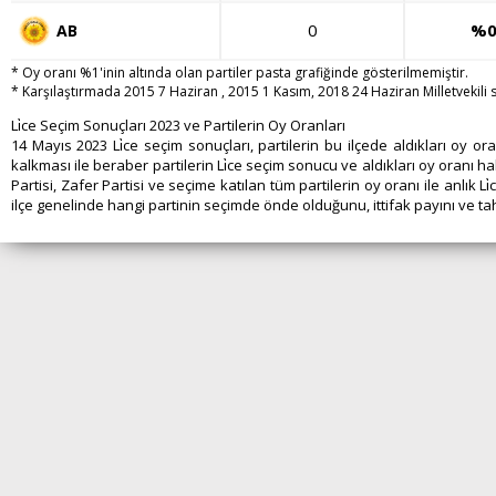
0
%0
AB
* Oy oranı %1'inin altında olan partiler pasta grafiğinde gösterilmemiştir.
* Karşılaştırmada 2015 7 Haziran , 2015 1 Kasım, 2018 24 Haziran Milletvekili se
Li̇ce Seçim Sonuçları 2023 ve Partilerin Oy Oranları
14 Mayıs 2023 Li̇ce seçim sonuçları, partilerin bu ilçede aldıkları oy 
kalkması ile beraber partilerin Li̇ce seçim sonucu ve aldıkları oy oranı hak
Partisi, Zafer Partisi ve seçime katılan tüm partilerin oy oranı ile anlık L
ilçe genelinde hangi partinin seçimde önde olduğunu, ittifak payını ve tahmi