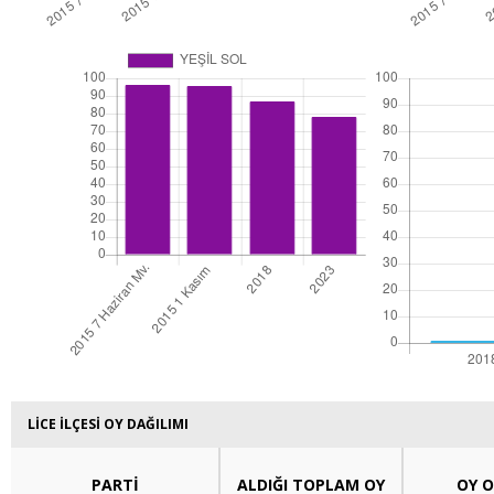
LİCE İLÇESİ OY DAĞILIMI
PARTİ
ALDIĞI TOPLAM OY
OY O