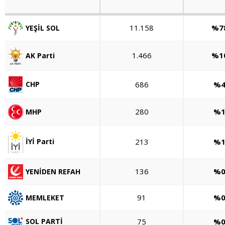
11.158
%78
YEŞİL SOL
1.466
%10
AK Parti
686
%4
CHP
280
%1
MHP
213
%1
İYİ Parti
136
%0
YENİDEN REFAH
91
%0
MEMLEKET
75
%0
SOL PARTİ