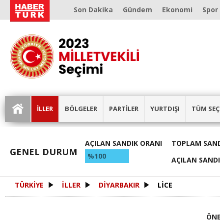
Son Dakika
Gündem
Ekonomi
Spor
İLLER
BÖLGELER
PARTİLER
YURTDIŞI
TÜM SEÇ
AÇILAN SANDIK ORANI
TOPLAM SAND
GENEL DURUM
%100
AÇILAN SAND
TÜRKİYE
İLLER
DİYARBAKIR
LİCE
ÖNE