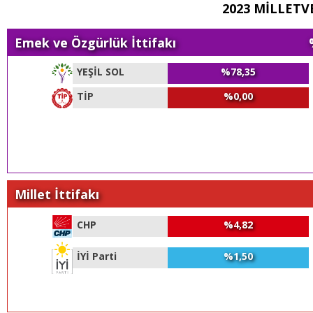
2023 MİLLETVE
Emek ve Özgürlük İttifakı
YEŞİL SOL
%78,35
TİP
%0,00
Millet İttifakı
CHP
%4,82
İYİ Parti
%1,50