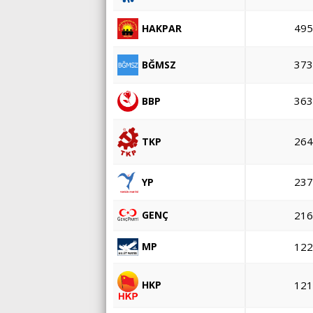
495
HAKPAR
373
BĞMSZ
363
BBP
264
TKP
237
YP
GENÇ
216
122
MP
121
HKP