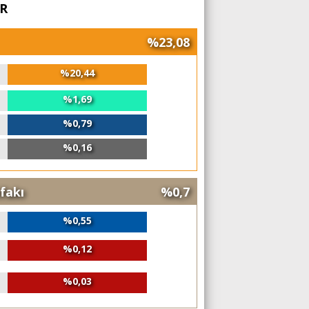
AR
%23,08
%20,44
%1,69
%0,79
%0,16
ifakı
%0,7
%0,55
%0,12
%0,03