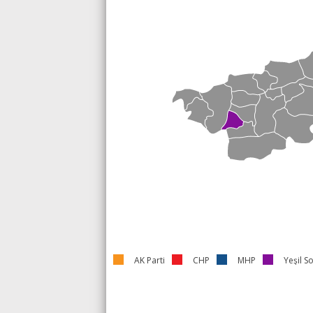
AK Parti
CHP
MHP
Yeşil So