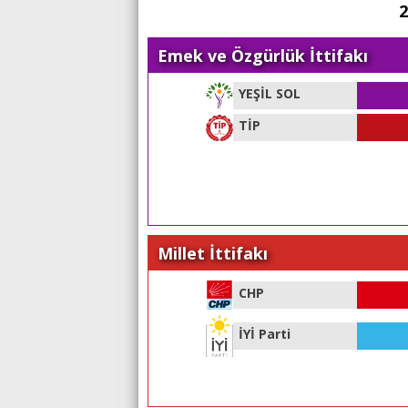
2
Emek ve Özgürlük İttifakı
YEŞİL SOL
TİP
Millet İttifakı
CHP
İYİ Parti