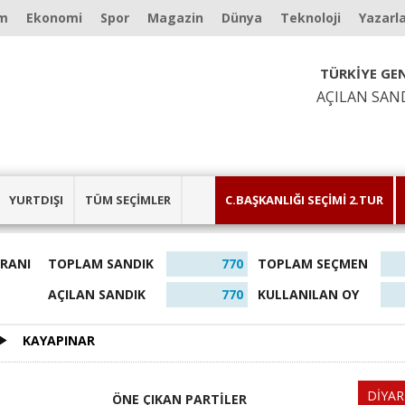
m
Ekonomi
Spor
Magazin
Dünya
Teknoloji
Yazarl
TÜRKİYE GEN
AÇILAN SAN
YURTDIŞI
TÜM SEÇİMLER
C.BAŞKANLIĞI SEÇİMİ 2.TUR
ORANI
TOPLAM SANDIK
770
TOPLAM SEÇMEN
AÇILAN SANDIK
770
KULLANILAN OY
KAYAPINAR
DİYAR
ÖNE ÇIKAN PARTİLER