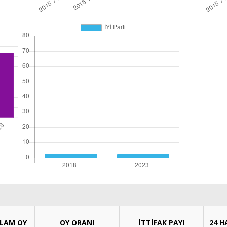
PLAM OY
OY ORANI
İTTİFAK PAYI
24 H