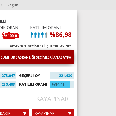
ar
Sağlık
ELİ
DIK ORANI
KATILIM ORANI
%86,98
%100,0
2024 YEREL SEÇİMLERİ İÇİN TIKLAYINIZ
CUMHURBAŞKANLIĞI SEÇİMLERİ ANASAYFA
273.047
GEÇERLİ OY
221.930
230.483
KATILIM ORANI
%84,41
KAYAPINAR
BAKIR
KAYAPINAR