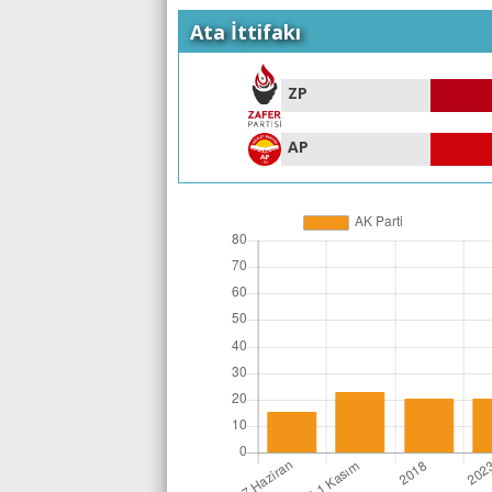
Ata İttifakı
ZP
AP