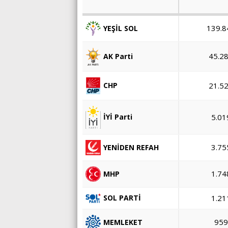
139.8
YEŞİL SOL
45.2
AK Parti
21.5
CHP
5.01
İYİ Parti
3.75
YENİDEN REFAH
1.74
MHP
1.21
SOL PARTİ
959
MEMLEKET