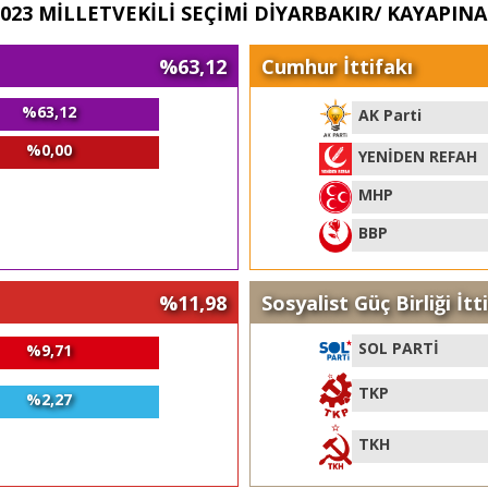
023 MİLLETVEKİLİ SEÇİMİ DİYARBAKIR/ KAYAPIN
%63,12
Cumhur İttifakı
%63,12
AK Parti
%0,00
YENİDEN REFAH
MHP
BBP
%11,98
Sosyalist Güç Birliği İtt
SOL PARTİ
%9,71
TKP
%2,27
TKH