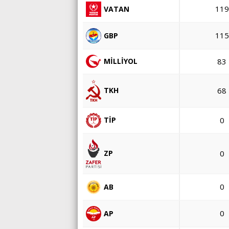
119
VATAN
115
GBP
83
MİLLİYOL
68
TKH
0
TİP
0
ZP
0
AB
0
AP