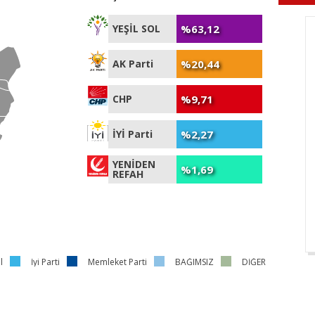
%63,12
YEŞİL SOL
%20,44
AK Parti
%9,71
CHP
%2,27
İYİ Parti
YENİDEN
%1,69
REFAH
l
İyi Parti
Memleket Parti
BAĞIMSIZ
DİĞER