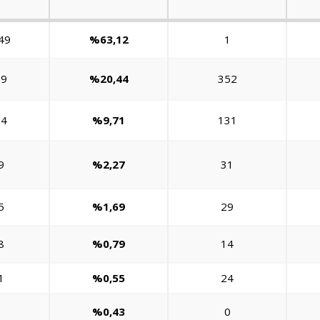
49
%63,12
1
89
%20,44
352
24
%9,71
131
9
%2,27
31
5
%1,69
29
8
%0,79
14
1
%0,55
24
%0,43
0