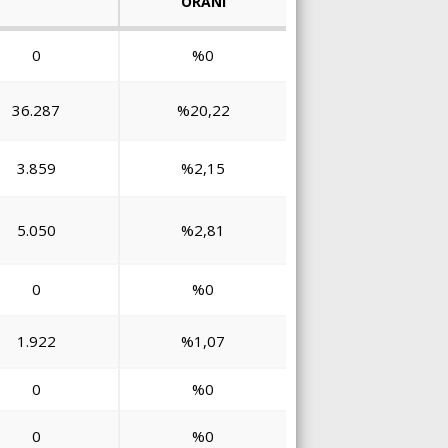
ORANI
0
%0
36.287
%20,22
3.859
%2,15
5.050
%2,81
0
%0
1.922
%1,07
0
%0
0
%0