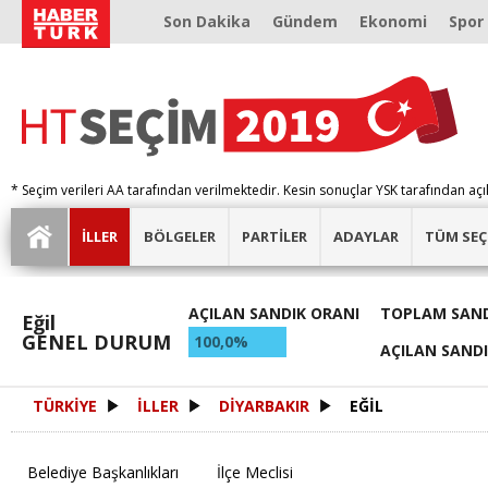
Son Dakika
Gündem
Ekonomi
Spor
* Seçim verileri AA tarafından verilmektedir. Kesin sonuçlar YSK tarafından açı
İLLER
BÖLGELER
PARTİLER
ADAYLAR
TÜM SEÇ
AÇILAN SANDIK ORANI
TOPLAM SAND
Eğil
GENEL DURUM
100,0%
AÇILAN SAND
TÜRKİYE
İLLER
DİYARBAKIR
EĞİL
Belediye Başkanlıkları
İlçe Meclisi