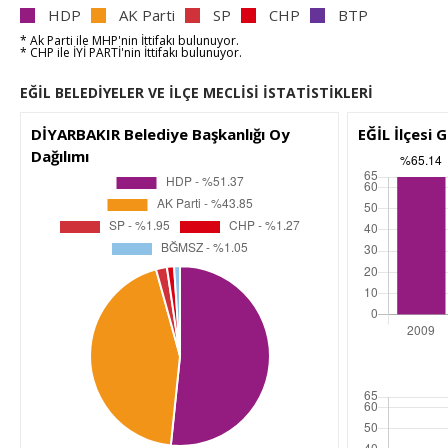
HDP
AK Parti
SP
CHP
BTP
* Ak Parti
ile
MHP'nin
İttifakı bulunuyor.
* CHP
ile
İYİ PARTİ'nin
İttifakı bulunuyor.
EĞİL BELEDİYELER VE İLÇE MECLİSİ İSTATİSTİKLERİ
DİYARBAKIR Belediye Başkanlığı Oy
EĞİL İlçesi 
Dağılımı