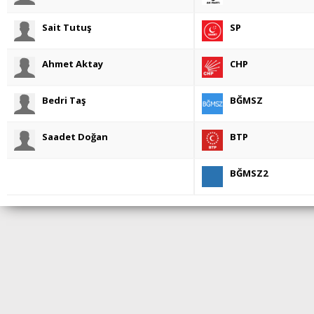
Sait Tutuş
SP
Ahmet Aktay
CHP
Bedri Taş
BĞMSZ
Saadet Doğan
BTP
BĞMSZ2