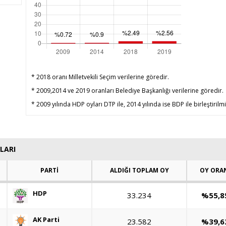
* 2018 oranı Milletvekili Seçim verilerine göredir.
* 2009,2014 ve 2019 oranları Belediye Başkanlığı verilerine göredir.
* 2009 yılında HDP oyları DTP ile, 2014 yılında ise BDP ile birleştirilmi
LARI
PARTİ
ALDIĞI TOPLAM OY
OY ORA
HDP
33.234
%55,8
AK Parti
23.582
%39,6