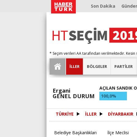
Son Dakika
Günde
* Seçim verileri AA tarafından verilmektedir. Kesin 
İLLER
BÖLGELER
PARTİLER
AÇILAN SANDIK 
Ergani
GENEL DURUM
100,0%
TÜRKİYE
İLLER
DİYARBAKIR
Belediye Başkanlıkları
İlçe Meclisi