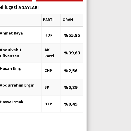
İ İLÇESİ ADAYLARI
PARTİ
ORAN
Ahmet Kaya
%55,85
HDP
Abdulvahit
AK
%39,63
Güvensen
Parti
Hasan Kılıç
%2,56
CHP
Abdurrahim Ergin
%0,89
SP
Havva Irmak
%0,45
BTP