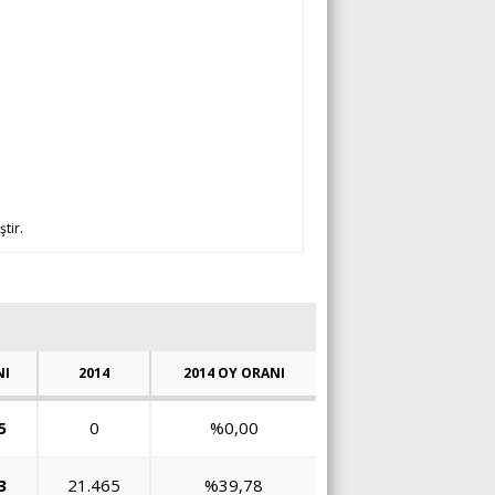
ştir.
NI
2014
2014 OY ORANI
5
0
%0,00
3
21.465
%39,78