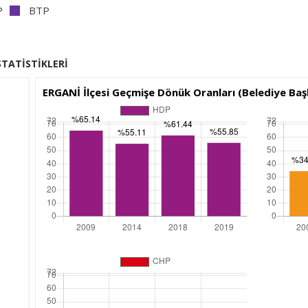
P
BTP
STATİSTİKLERİ
ERGANİ İlçesi Geçmişe Dönük Oranları (Belediye Başk