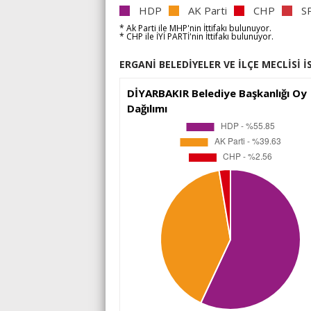
HDP
AK Parti
CHP
S
* Ak Parti
ile
MHP'nin
İttifakı bulunuyor.
* CHP
ile
İYİ PARTİ'nin
İttifakı bulunuyor.
ERGANİ BELEDİYELER VE İLÇE MECLİSİ İ
DİYARBAKIR Belediye Başkanlığı Oy
Dağılımı