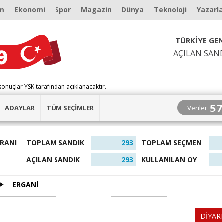
m
Ekonomi
Spor
Magazin
Dünya
Teknoloji
Yazarl
TÜRKİYE GEN
AÇILAN SAN
sonuçlar YSK tarafından açıklanacaktır.
5
Veriler
ADAYLAR
TÜM SEÇİMLER
ORANI
TOPLAM SANDIK
293
TOPLAM SEÇMEN
AÇILAN SANDIK
293
KULLANILAN OY
ERGANİ
DİYAR