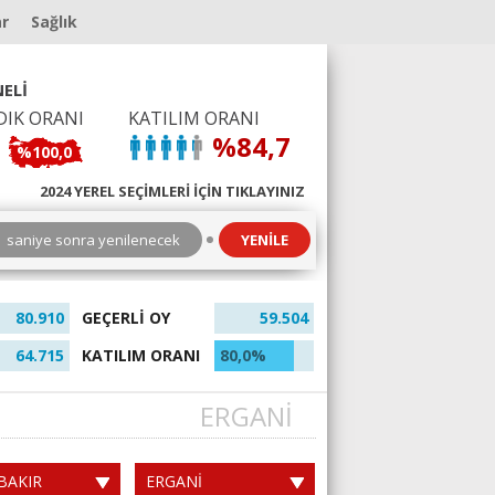
ar
Sağlık
ELİ
DIK ORANI
KATILIM ORANI
%84,7
%100,0
2024 YEREL SEÇİMLERİ İÇİN TIKLAYINIZ
6
saniye sonra yenilenecek
YENİLE
80.910
GEÇERLİ OY
59.504
64.715
KATILIM ORANI
80,0%
ERGANİ
BAKIR
ERGANİ