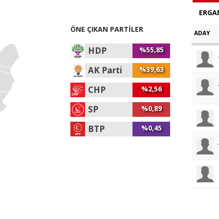
ERGAN
ÖNE ÇIKAN PARTİLER
ADAY
HDP
%55,85
AK Parti
%39,63
CHP
%2,56
SP
%0,89
BTP
%0,45