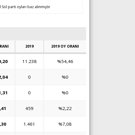
 Sol parti oyları baz alınmıştır
RANI
2019
2019 OY ORANI
,20
11.238
%54,46
,04
0
%0
,31
0
%0
,41
459
%2,22
,30
1.461
%7,08