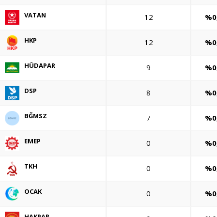
VATAN
12
%0
HKP
12
%0
HÜDAPAR
9
%0
DSP
8
%0
BĞMSZ
7
%0
EMEP
0
%0
TKH
0
%0
OCAK
0
%0
HAKPAR