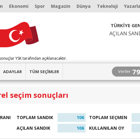
m
Ekonomi
Spor
Magazin
Dünya
Teknoloji
Yazarl
TÜRKİYE GEN
AÇILAN SAN
sonuçlar YSK tarafından açıklanacaktır.
7
Veriler
ADAYLAR
TÜM SEÇİMLER
el seçim sonuçları
ORANI
TOPLAM SANDIK
106
TOPLAM SEÇMEN
AÇILAN SANDIK
106
KULLANILAN OY