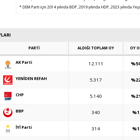
* DEM Parti için 2014 yılında BDP, 2019 yılında HDP, 2023 yılında Yeşil
YLARI
PARTİ
ALDIĞI TOPLAM OY
OY O
AK Parti
12.111
%50
YENİDEN REFAH
5.317
%22
CHP
5.140
%21
BBP
340
%1
İYİ Parti
314
%1