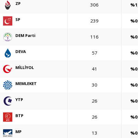
ZP
306
%1
SP
239
%0
DEM Parti
116
%0
DEVA
57
%0
MİLLİYOL
41
%0
MEMLEKET
30
%0
YTP
26
%0
BTP
26
%0
MP
13
%0