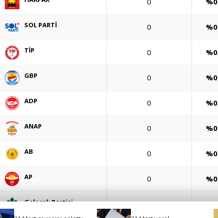
0
%0
SOL PARTİ
0
%0
TİP
0
%0
GBP
0
%0
ADP
0
%0
ANAP
0
%0
AB
0
%0
AP
0
%0
Gelecek Partisi
0
%0