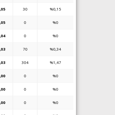
,05
30
%0,15
,05
0
%0
,04
0
%0
,03
70
%0,34
,03
304
%1,47
,00
0
%0
,00
0
%0
,00
0
%0