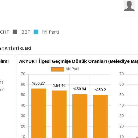
CHP
BBP
İYİ Parti
İSTATİSTİKLERİ
lımı
AKYURT İlçesi Geçmişe Dönük Oranları (Belediye Baş