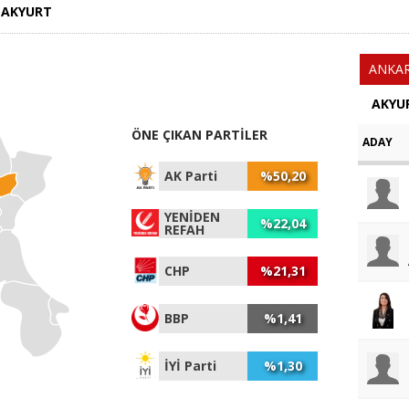
AKYURT
ANKA
AKYUR
ÖNE ÇIKAN PARTİLER
ADAY
AK Parti
%50,20
YENİDEN
%22,04
REFAH
CHP
%21,31
BBP
%1,41
İYİ Parti
%1,30