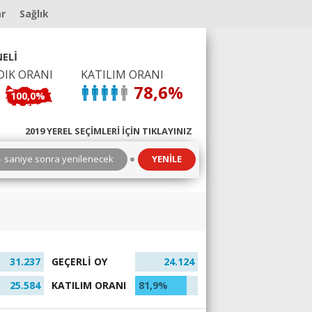
ar
Sağlık
ELİ
DIK ORANI
KATILIM ORANI
78,6%
100,0%
2019 YEREL SEÇİMLERİ İÇİN TIKLAYINIZ
9
saniye sonra yenilenecek
YENİLE
31.237
GEÇERLİ OY
24.124
25.584
KATILIM ORANI
81,9%