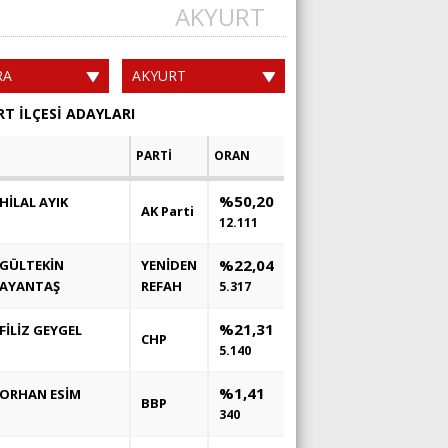
AKYURT
RA
AKYURT
T İLÇESİ ADAYLARI
PARTİ
ORAN
%50,20
HİLAL AYIK
AK Parti
12.111
%22,04
GÜLTEKİN
YENİDEN
AYANTAŞ
REFAH
5.317
%21,31
FİLİZ GEYGEL
CHP
5.140
%1,41
ORHAN ESİM
BBP
340