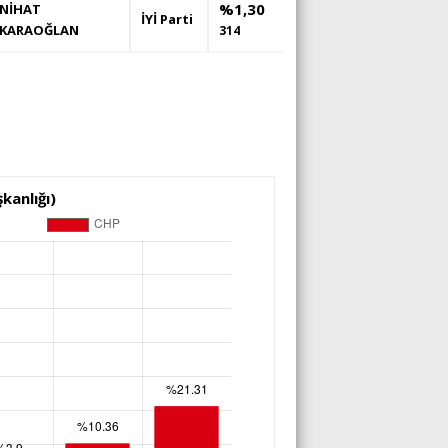
%1,30
NİHAT
İYİ Parti
KARAOĞLAN
314
kanlığı)