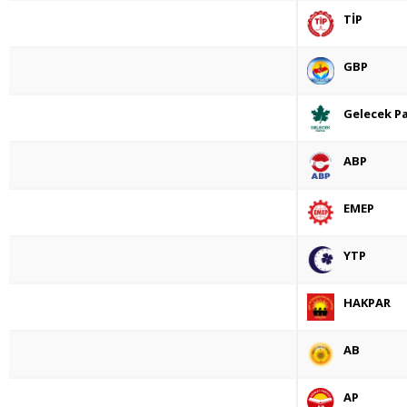
TİP
GBP
Gelecek Pa
ABP
EMEP
YTP
HAKPAR
AB
AP