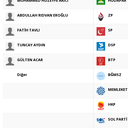
MUHAMMED HUZEYFE AKICI
HÜDAPAR
ABDULLAH RIDVAN EROĞLU
ZP
FATİH TAVLI
SP
TUNCAY AYDIN
DSP
GÜLTEN ACAR
BTP
Diğer
BĞMSZ
MEMLEKET
HKP
SOL PARTİ