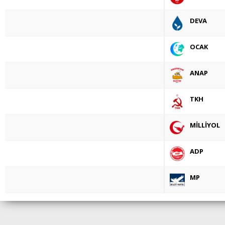
DEVA
OCAK
ANAP
TKH
MİLLİYOL
ADP
MP