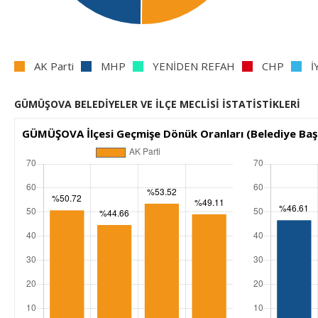
AK Parti
MHP
YENİDEN REFAH
CHP
İ
GÜMÜŞOVA BELEDİYELER VE İLÇE MECLİSİ İSTATİSTİKLERİ
GÜMÜŞOVA İlçesi Geçmişe Dönük Oranları (Belediye Başk