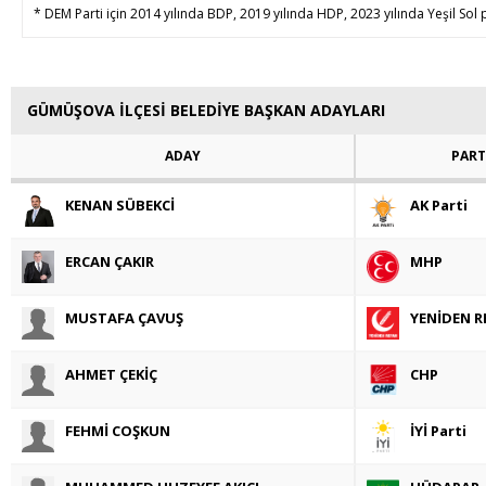
* DEM Parti için 2014 yılında BDP, 2019 yılında HDP, 2023 yılında Yeşil Sol p
GÜMÜŞOVA İLÇESİ BELEDİYE BAŞKAN ADAYLARI
ADAY
PART
KENAN SÜBEKCİ
AK Parti
ERCAN ÇAKIR
MHP
MUSTAFA ÇAVUŞ
YENİDEN R
AHMET ÇEKİÇ
CHP
FEHMİ COŞKUN
İYİ Parti