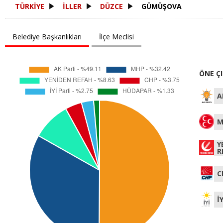
TÜRKİYE
İLLER
DÜZCE
GÜMÜŞOVA
Belediye Başkanlıkları
İlçe Meclisi
ÖNE Ç
A
M
Y
R
C
İ