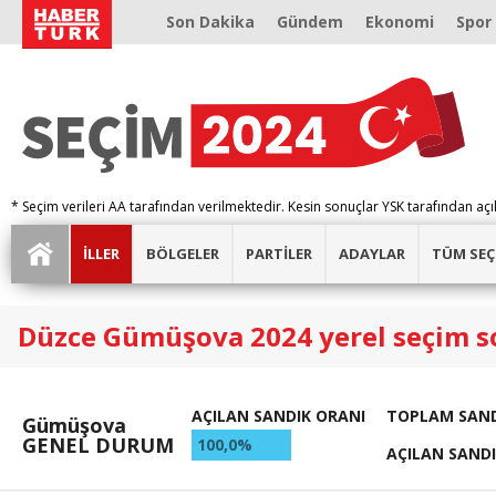
Son Dakika
Gündem
Ekonomi
Spor
* Seçim verileri AA tarafından verilmektedir. Kesin sonuçlar YSK tarafından açı
İLLER
BÖLGELER
PARTİLER
ADAYLAR
TÜM SEÇ
Düzce Gümüşova 2024 yerel seçim s
AÇILAN SANDIK ORANI
TOPLAM SAND
Gümüşova
GENEL DURUM
100,0%
AÇILAN SAND