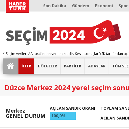
Son Dakika
Gündem
Ekonomi
Spor
* Seçim verileri AA tarafından verilmektedir. Kesin sonuçlar YSK tarafından açı
İLLER
BÖLGELER
PARTİLER
ADAYLAR
TÜM SEÇ
Düzce Merkez 2024 yerel seçim sonu
AÇILAN SANDIK ORANI
TOPLAM SAND
Merkez
GENEL DURUM
100,0%
AÇILAN SAND