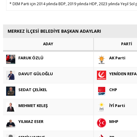
* DEM Parti için 2014 yılında BDP, 2019 yılında HDP, 2023 yılında Yeşil Sol p
MERKEZ İLÇESİ BELEDİYE BAŞKAN ADAYLARI
ADAY
PARTİ
FARUK ÖZLÜ
AK Parti
DAVUT GÜLOĞLU
YENİDEN REF
SEDAT ÇELİKEL
CHP
MEHMET KELEŞ
İYİ Parti
YILMAZ ESER
MHP