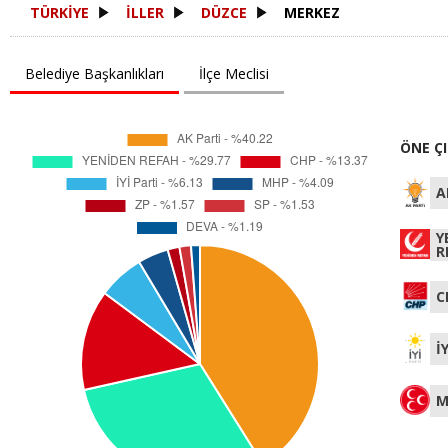
TÜRKİYE
İLLER
DÜZCE
MERKEZ
Belediye Başkanlıkları
İlçe Meclisi
ÖNE Ç
A
Y
R
C
İ
M