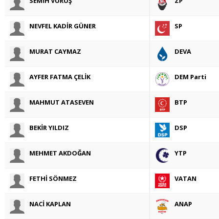
SEMİH VURUŞ
ZP
NEVFEL KADİR GÜNER
SP
MURAT CAYMAZ
DEVA
AYFER FATMA ÇELİK
DEM Parti
MAHMUT ATASEVEN
BTP
BEKİR YILDIZ
DSP
MEHMET AKDOĞAN
YTP
FETHİ SÖNMEZ
VATAN
NACİ KAPLAN
ANAP