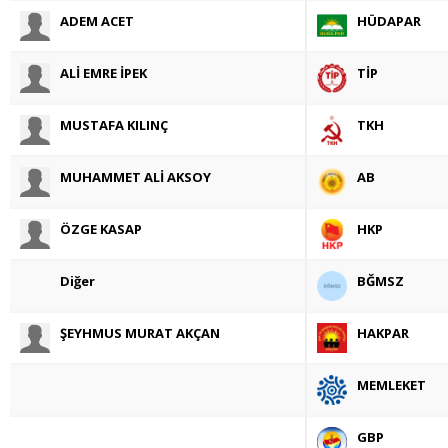
ADEM ACET
HÜDAPAR
ALİ EMRE İPEK
TİP
MUSTAFA KILINÇ
TKH
MUHAMMET ALİ AKSOY
AB
ÖZGE KASAP
HKP
Diğer
BĞMSZ
ŞEYHMUS MURAT AKÇAN
HAKPAR
MEMLEKET
GBP