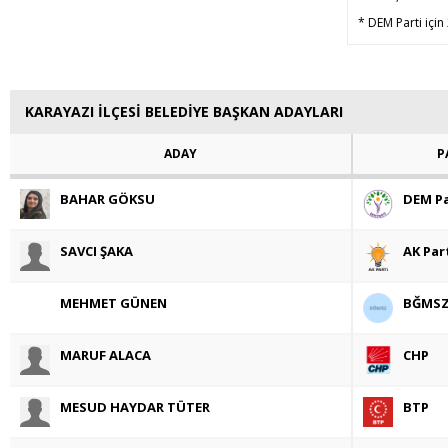
* DEM Parti için
KARAYAZI İLÇESİ BELEDİYE BAŞKAN ADAYLARI
ADAY
P
BAHAR GÖKSU
DEM Pa
SAVCI ŞAKA
AK Par
MEHMET GÜNEN
BĞMS
MARUF ALACA
CHP
MESUD HAYDAR TÜTER
BTP