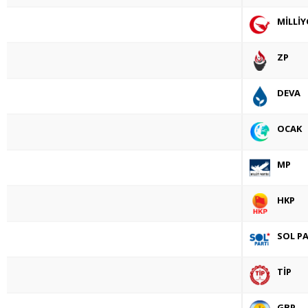
MİLLİY
ZP
DEVA
OCAK
MP
HKP
SOL PA
TİP
GBP