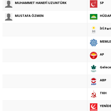
MUHAMMET HANEFİ UZUNTÜRK
SP
MUSTAFA ÖZMEN
HÜDA
İYİ Par
MEMLE
AP
Gelece
ABP
TKH
YENİD