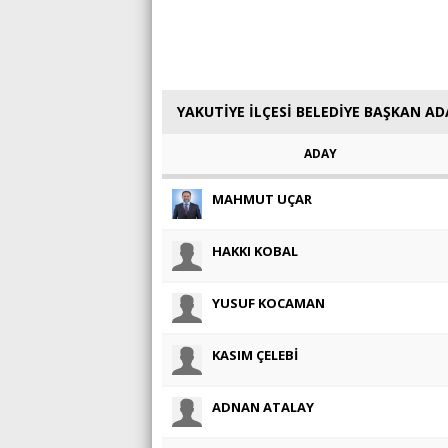
YAKUTİYE İLÇESİ BELEDİYE BAŞKAN AD
ADAY
MAHMUT UÇAR
HAKKI KOBAL
YUSUF KOCAMAN
KASIM ÇELEBİ
ADNAN ATALAY