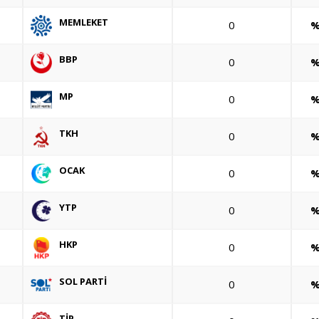
MEMLEKET
0
%
BBP
0
%
MP
0
%
TKH
0
%
OCAK
0
%
YTP
0
%
HKP
0
%
SOL PARTİ
0
%
TİP