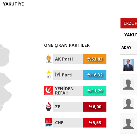
YAKUTİYE
ERZU
YAKUT
ÖNE ÇIKAN PARTİLER
ADAY
AK Parti
%53,83
İYİ Parti
%16,32
YENİDEN
%11,79
REFAH
ZP
%6,00
CHP
%5,53