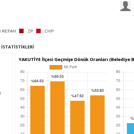
N REFAH
ZP
CHP
 İSTATİSTİKLERİ
YAKUTİYE İlçesi Geçmişe Dönük Oranları (Belediye B