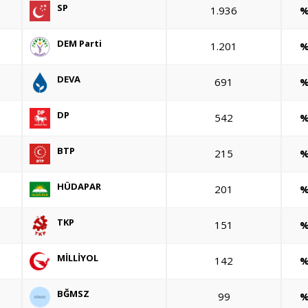
SP
1.936
%
DEM Parti
1.201
%
DEVA
691
%
DP
542
%
BTP
215
%
HÜDAPAR
201
%
TKP
151
%
MİLLİYOL
142
%
BĞMSZ
99
%