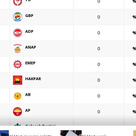
0
%
GBP
0
%
ADP
0
%
ANAP
0
%
EMEP
0
%
HAKPAR
0
%
AB
0
%
AP
0
%
Gelecek Partisi
0
%