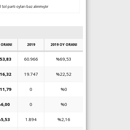
 Sol parti oyları baz alınmıştır
 ORANI
2019
2019 OY ORANI
53,83
60.966
%69,53
16,32
19.747
%22,52
11,79
0
%0
6,00
0
%0
5,53
1.894
%2,16