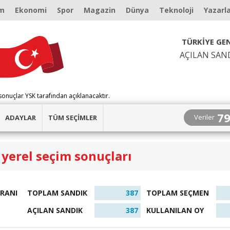
m
Ekonomi
Spor
Magazin
Dünya
Teknoloji
Yazarl
TÜRKİYE GEN
AÇILAN SAN
sonuçlar YSK tarafından açıklanacaktır.
7
Veriler
ADAYLAR
TÜM SEÇİMLER
yerel seçim sonuçları
ORANI
TOPLAM SANDIK
387
TOPLAM SEÇMEN
AÇILAN SANDIK
387
KULLANILAN OY