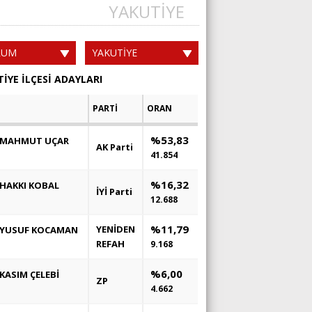
YAKUTİYE
RUM
YAKUTİYE
İYE İLÇESİ ADAYLARI
PARTİ
ORAN
%53,83
MAHMUT UÇAR
AK Parti
41.854
%16,32
HAKKI KOBAL
İYİ Parti
12.688
%11,79
YENİDEN
YUSUF KOCAMAN
REFAH
9.168
%6,00
KASIM ÇELEBİ
ZP
4.662