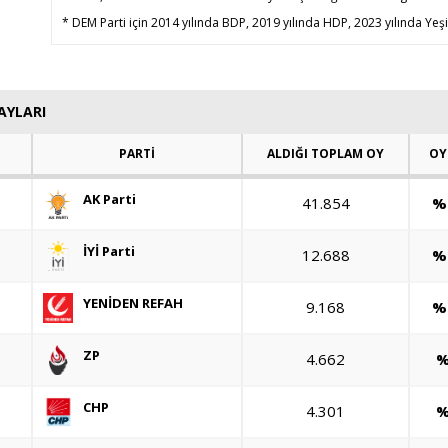
* DEM Parti için 2014 yılında BDP, 2019 yılında HDP, 2023 yılında Yeşil
AYLARI
PARTİ
ALDIĞI TOPLAM OY
OY
AK Parti
41.854
%
İYİ Parti
12.688
%
YENİDEN REFAH
9.168
%
ZP
4.662
%
CHP
4.301
%