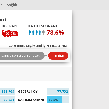
ar
Sağlık
ELİ
DIK ORANI
KATILIM ORANI
78,6%
100,0%
2019 YEREL SEÇİMLERİ İÇİN TIKLAYINIZ
8
saniye sonra yenilenecek
YENİLE
121.769
GEÇERLİ OY
77.752
82.224
KATILIM ORANI
67,5%