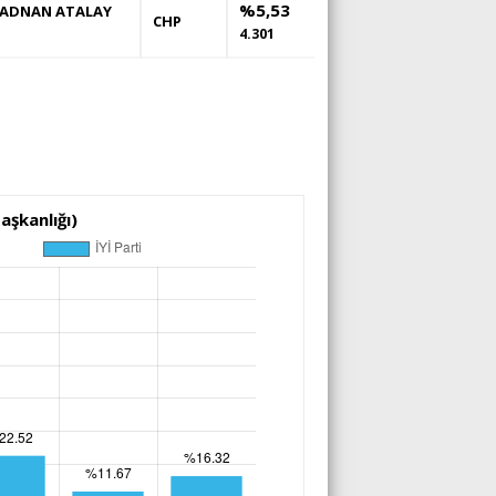
%5,53
ADNAN ATALAY
CHP
4.301
aşkanlığı)